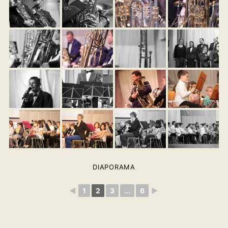
DIAPORAMA
◄
1
2
3
...
6
►