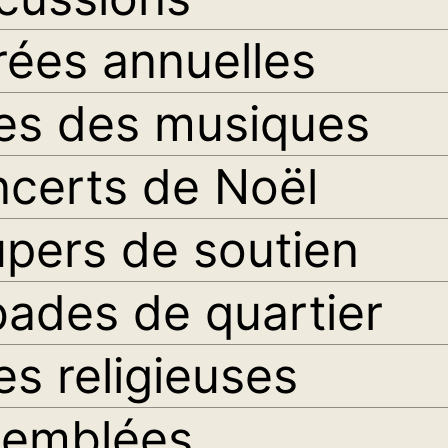
rées annuelles
es des musiques
certs de Noël
pers de soutien
ades de quartier
es religieuses
semblées