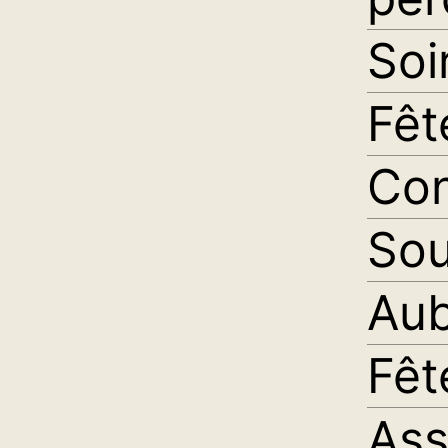
Soi
Fêt
Con
Sou
Aub
Fêt
As