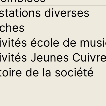
stations diverses
ches
ivités école de mus
ivités Jeunes Cuivr
toire de la société