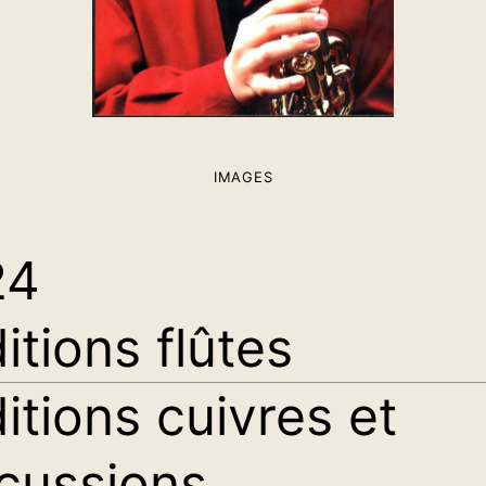
IMAGES
24
itions flûtes
itions cuivres et
cussions