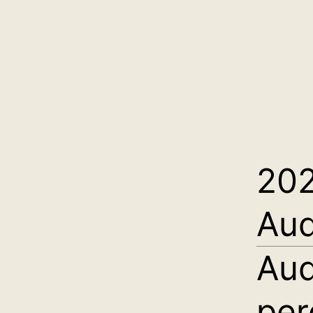
20
Aud
Aud
per