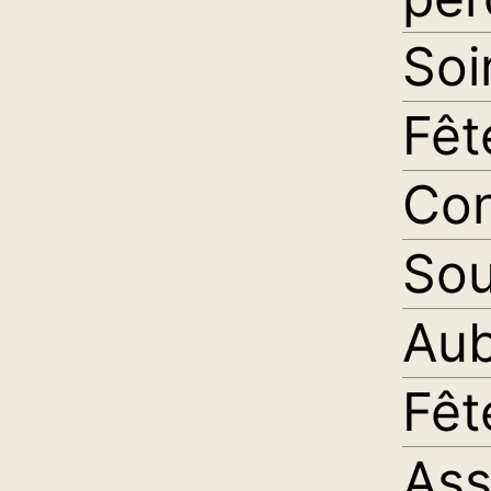
Soi
Fêt
Con
Sou
Aub
Fêt
As