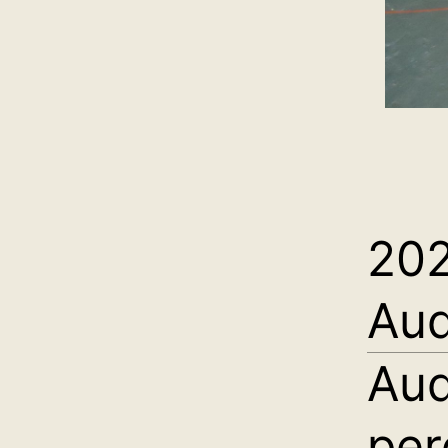
20
Aud
Aud
per