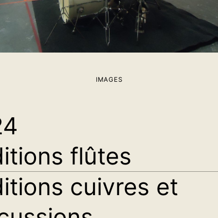
IMAGES
24
itions flûtes
itions cuivres et
cussions