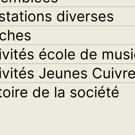
stations diverses
ches
ivités école de mus
ivités Jeunes Cuivr
toire de la société