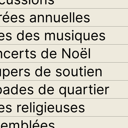
rées annuelles
es des musiques
certs de Noël
pers de soutien
ades de quartier
es religieuses
semblées